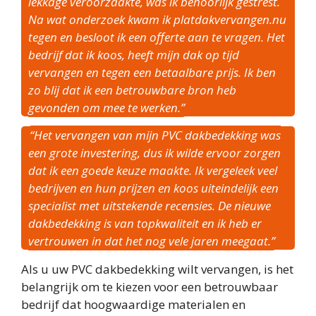
lekkage veroorzaakte, was ik behoorlijk gestrest.
Na wat onderzoek kwam ik platdakvervangen.nu
tegen en besloot ik een offerte aan te vragen. Het
bedrijf dat ik koos, heeft mijn dak op tijd
vervangen en tegen een betaalbare prijs. Ik ben
zo blij dat ik een betrouwbare bron heb
gevonden om mee te werken.”
“Het vervangen van mijn PVC dakbedekking was
een grote investering, dus ik wilde ervoor zorgen
dat ik een goede keuze maakte. Ik vergeleek veel
bedrijven en hun prijzen en koos uiteindelijk een
specialist met uitstekende recensies. De nieuwe
dakbedekking is van topkwaliteit en ik heb er
vertrouwen in dat het nog vele jaren meegaat.”
Als u uw PVC dakbedekking wilt vervangen, is het
belangrijk om te kiezen voor een betrouwbaar
bedrijf dat hoogwaardige materialen en