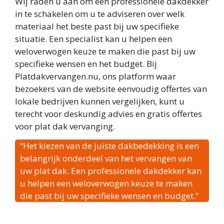
Wij raden u aan om een professionele dakdekker
in te schakelen om u te adviseren over welk
materiaal het beste past bij uw specifieke
situatie. Een specialist kan u helpen een
weloverwogen keuze te maken die past bij uw
specifieke wensen en het budget. Bij
Platdakvervangen.nu, ons platform waar
bezoekers van de website eenvoudig offertes van
lokale bedrijven kunnen vergelijken, kunt u
terecht voor deskundig advies en gratis offertes
voor plat dak vervanging.
“Het kiezen van de juiste dakbedekking is een
belangrijk onderdeel van het vervangen van
uw plat dak. Een professionele dakdekker kan
u helpen een weloverwogen keuze te maken
die past bij uw specifieke wensen en budget.”