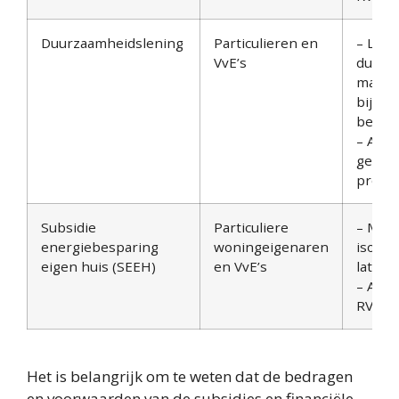
Duurzaamheidslening
Particulieren en
– Lene
VvE’s
duurz
maatre
bijdra
beter 
– Aanv
gemee
provin
Subsidie
Particuliere
– Mini
energiebesparing
woningeigenaren
isolat
eigen huis (SEEH)
en VvE’s
laten 
– Aanv
RVO w
Het is belangrijk om te weten dat de bedragen
en voorwaarden van de subsidies en financiële