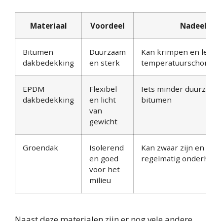
Materiaal
Voordeel
Nadeel
Bitumen
Duurzaam
Kan krimpen en lekke
dakbedekking
en sterk
temperatuurschomme
EPDM
Flexibel
Iets minder duurzaam
dakbedekking
en licht
bitumen
van
gewicht
Groendak
Isolerend
Kan zwaar zijn en vere
en goed
regelmatig onderhou
voor het
milieu
Naast deze materialen zijn er nog vele andere