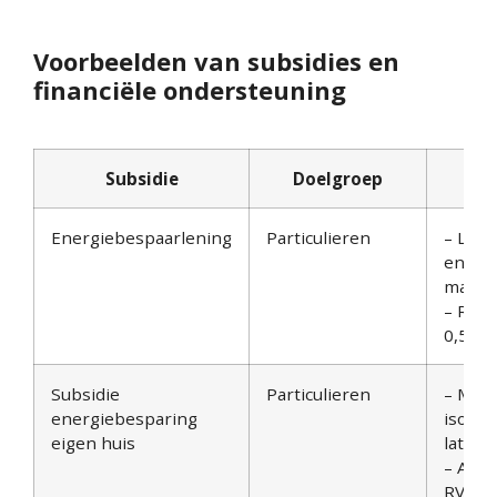
Voorbeelden van subsidies en
financiële ondersteuning
Subsidie
Doelgroep
Vo
Energiebespaarlening
Particulieren
– Lene
energ
maatr
– Rent
0,5% 
Subsidie
Particulieren
– Mini
energiebesparing
isolat
eigen huis
laten 
– Aanv
RVO w